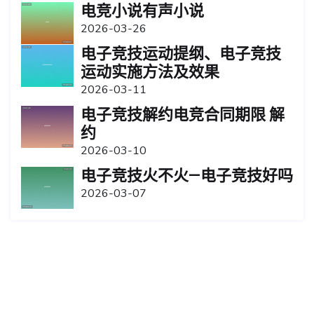
电竞小说有声小说
2026-03-26
电子竞技运动提纲、电子竞技
运动实施方法及效果
2026-03-11
电子竞技解约电竞合同期限 解
约
2026-03-10
电子竞技火不火—电子竞技好吗
2026-03-07