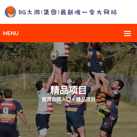
精品项目
首页官网入口
精品项目