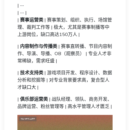
| --
| -- |
|
赛事运营类
| 赛事策划、组织、执行、场馆管
理、裁判工作等 | 极大，尤其是赛事制播等中
上游岗位，缺口高达150万人 |
|
内容制作与传播类
| 赛事直转播、节目内容制
作、导演、导播、OB（观察员） | 专业人才非
常稀缺，需求旺盛 |
|
技术支持类
| 游戏项目开发、程序设计、数据
分析和挖掘等 | 对专业背景要求高，复合型人
才缺口大 |
|
俱乐部运营类
| 战队经理、领队、商务开发、
品牌运营、粉丝管理等 | 高水平管理人才匮乏 |