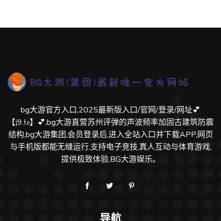
bg大游官方入口,2025最新版入口/官网/登录/网址💕
【𝔧9.𝔣𝔬】💕,bg大游直营苏州评弹的声波频率加固古建筑防震
结构,bg大游集团,会员登录后,进入全站入口并下载APP,网页
与手机版都能无缝运行,支持电子竞技,真人互动与体育游戏,
提供极致体验,BG大游娱乐。
导航