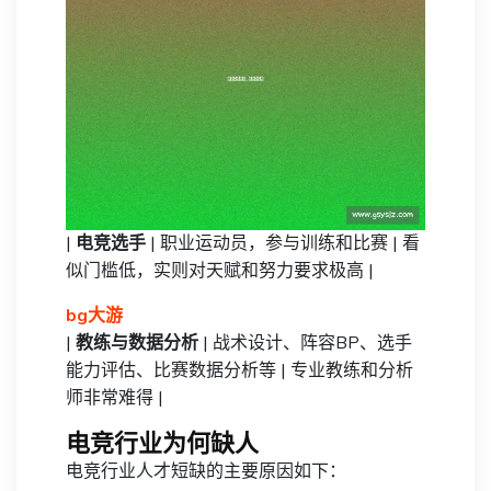
|
电竞选手
| 职业运动员，参与训练和比赛 | 看
似门槛低，实则对天赋和努力要求极高 |
bg大游
|
教练与数据分析
| 战术设计、阵容BP、选手
能力评估、比赛数据分析等 | 专业教练和分析
师非常难得 |
电竞行业为何缺人
电竞行业人才短缺的主要原因如下：