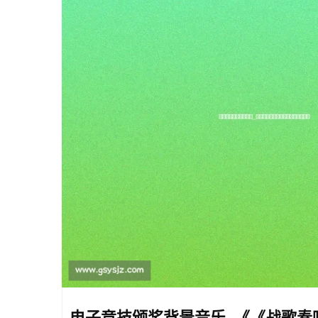
电子竞技颁奖背景音乐_《《战歌奏