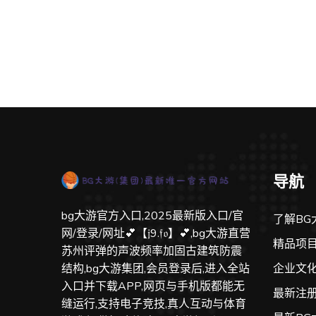
导航
bg大游官方入口,2025最新版入口/官
了解BG
网/登录/网址💕【𝔧9.𝔣𝔬】💕,bg大游直营
精品项
苏州评弹的声波频率加固古建筑防震
结构,bg大游集团,会员登录后,进入全站
企业文
入口并下载APP,网页与手机版都能无
最新注
缝运行,支持电子竞技,真人互动与体育