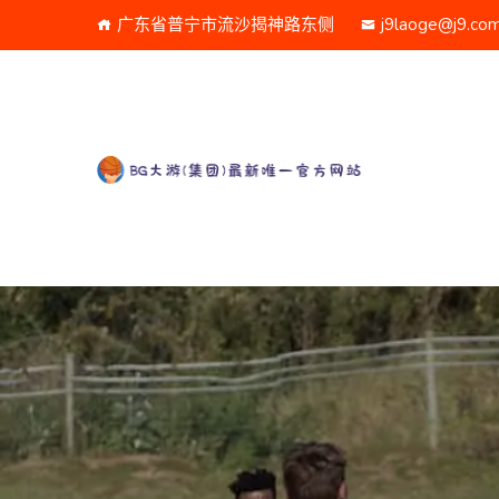
广东省普宁市流沙揭神路东侧
j9laoge@j9.co