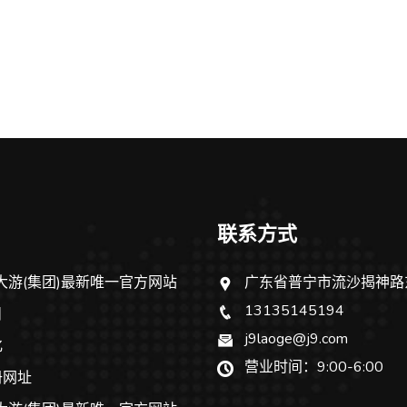
联系方式
大游(集团)最新唯一官方网站
广东省普宁市流沙揭神路
13135145194
目
j9laoge@j9.com
化
营业时间：9:00-6:00
册网址