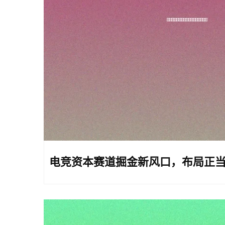
电竞资本赛道掘金新风口，布局正